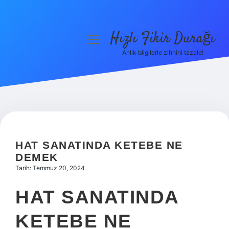
Hızlı Fikir Durağı
menüyü
aç
Anlık bilgilerle zihnini tazele!
Anasayfa
Gizlilik Politikası
Yasal Uyarı
Hakkımızda
HAT SANATINDA KETEBE NE
DEMEK
Tarih: Temmuz 20, 2024
HAT SANATINDA
KETEBE NE