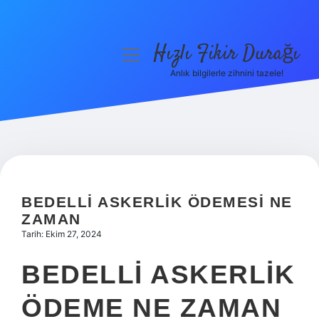
Hızlı Fikir Durağı
menüyü
aç
Anlık bilgilerle zihnini tazele!
Anasayfa
Gizlilik Politikası
Yasal Uyarı
Hakkımızda
BEDELLI ASKERLIK ÖDEMESI NE
ZAMAN
Tarih: Ekim 27, 2024
BEDELLI ASKERLIK
ÖDEME NE ZAMAN